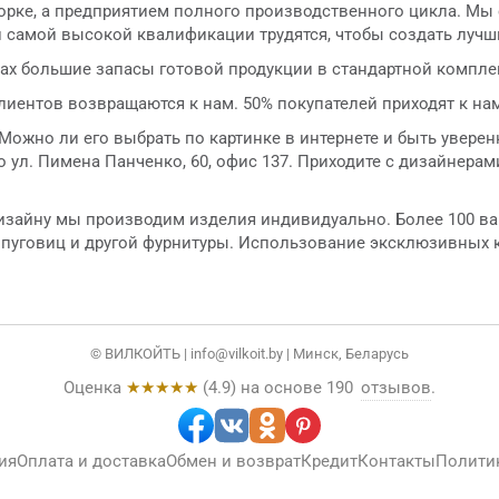
рке, а предприятием полного производственного цикла. Мы с
и самой высокой квалификации трудятся, чтобы создать лучш
ах большие запасы готовой продукции в стандартной комплек
лиентов возвращаются к нам. 50% покупателей приходят к на
ожно ли его выбрать по картинке в интернете и быть уверен
 ул. Пимена Панченко, 60, офис 137. Приходите с дизайнерам
 дизайну мы производим изделия индивидуально. Более 100 в
 пуговиц и другой фурнитуры. Использование эксклюзивных 
© ВИЛКОЙТЬ |
info@vilkoit.by
| Минск, Беларусь
Оценка
★★★★★
(
4.9
) на основе
190
отзывов
.
ия
Оплата и доставка
Обмен и возврат
Кредит
Контакты
Полити