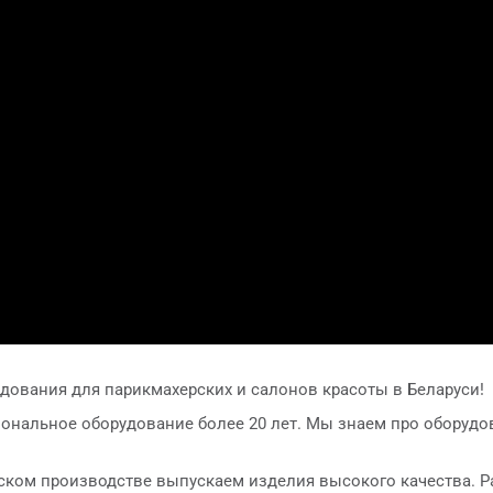
дования для парикмахерских и салонов красоты в Беларуси!
иональное оборудование более 20 лет. Мы знаем про оборуд
ком производстве выпускаем изделия высокого качества. Ра