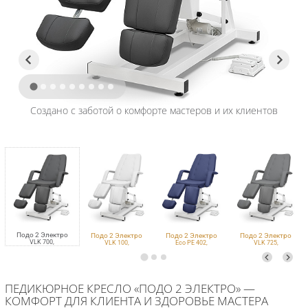
Создано с заботой о комфорте мастеров и их клиентов
Подо 2 Электро
Подо 2 Электро
Подо 2 Электро
Подо 2 Электро
VLK 700,
VLK 100,
Eco PE 402,
VLK 725,
электропривод, 2
электропривод, 2
электропривод, 2
электропривод, 2
мотора
мотора
мотора
мотора
ПЕДИКЮРНОЕ КРЕСЛО «ПОДО 2 ЭЛЕКТРО» —
КОМФОРТ ДЛЯ КЛИЕНТА И ЗДОРОВЬЕ МАСТЕРА