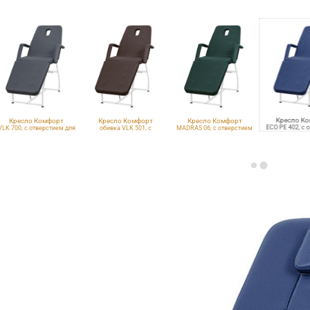
Кресло К
Кресло Комфорт
Кресло Комфорт
Кресло Комфорт
ECO PE 402, с 
VLK 700, с отверстием для
обивка VLK 501, с
MADRAS 06, с отверстием
для ли
лица
отверстием для лица
для лица