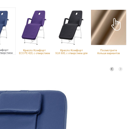
омфорт
Кресло Комфорт
Кресло Комфорт
Посмотрите
отверстием
ECO PE 420, с отверстием
VLK 600, с отверстием для
больше вариантов
ца
для лица
лица
обивки