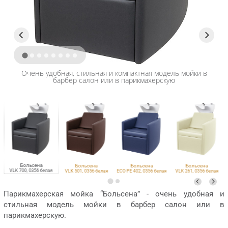
Очень удобная, стильная и компактная модель мойки в
барбер салон или в парикмахерскую
Больсена
Больсена
Больсена
Больсена
VLK 700, 0356 белая
VLK 501, 0356 белая
ECO PE 402, 0356 белая
VLK 261, 0356 белая
Парикмахерская мойка “Больсена” - очень удобная и
стильная модель мойки в барбер салон или в
парикмахерскую.