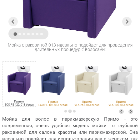
Мойка с раковиной 013 идеально подойдет для проведения
длительных процедур с волосами!
Примо
Примо
Примо
Примо
ECO PE 420, 013 белая
ECO PE 402, 013 белая
VLK 261, 013 белая
VLK 100, 013 белая
Мойка для волос в парикмахерскую Примо - это
современная, очень удобная модель мойки с глубокой
раковиной для салона красоты или парикмахерской. Она
идеально подойдет для использования как в женском, так