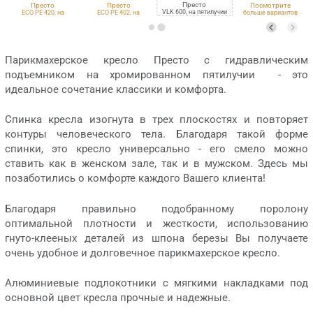
Престо
Престо
Престо
Посмотрите
VLK 600, на пятилучии
ECO PE 420, на
ECO PE 402, на
больше вариантов
пятилучии
пятилучии
обивки
Парикмахерское кресло Престо с гидравлическим
подъемником на хромированном пятилучии - это
идеальное сочетание классики и комфорта.
Спинка кресла изогнута в трех плоскостях и повторяет
контуры человеческого тела. Благодаря такой форме
спинки, это кресло универсально - его смело можно
ставить как в женском зале, так и в мужском. Здесь мы
позаботились о комфорте каждого Вашего клиента!
Благодаря правильно подобранному поролону
оптимальной плотности и жесткости, использованию
гнуто-клееных деталей из шпона березы Вы получаете
очень удобное и долговечное парикмахерское кресло.
Алюминиевые подлокотники с мягкими накладками под
основной цвет кресла прочные и надежные.