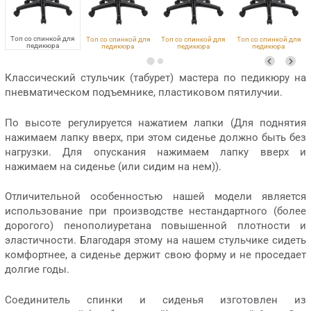
Топ со спинкой для
Топ со спинкой для
Топ со спинкой для
Топ со спинкой для
педикюра
педикюра
педикюра
педикюра
VLK 600
VLK 100
Eco PE 402
VLK 501
Классический стульчик (табурет) мастера по педикюру на
пневматическом подъемнике, пластиковом пятилучии.
По высоте регулируется нажатием лапки (Для поднятия
нажимаем лапку вверх, при этом сиденье должно быть без
нагрузки. Для опускания нажимаем лапку вверх и
нажимаем на сиденье (или сидим на нем)).
Отличительной особенностью нашей модели является
использование при производстве нестандартного (более
дорогого) пенополиуретана повышенной плотности и
эластичности. Благодаря этому на нашем стульчике сидеть
комфортнее, а сиденье держит свою форму и не проседает
долгие годы.
Соединитель спинки и сиденья изготовлен из