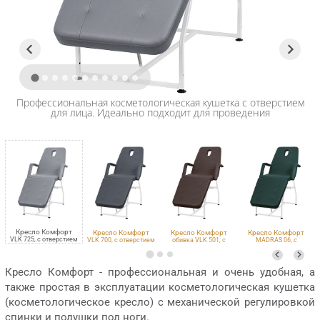
Профессиональная косметологическая кушетка с отверстием
для лица. Идеально подходит для проведения
косметологических процедур, перманентного макияжа, визажа,
наращивания ресниц, татуировки и депиляции
Кресло Комфорт
Кресло Комфорт
Кресло Комфорт
Кресло Комфорт
VLK 725, с отверстием
м
VLK 700, с отверстием
обивка VLK 501, с
MADRAS 06, с
для лица
для лица
отверстием для лица
отверстием для лица
Кресло Комфорт - профессиональная и очень удобная, а
также простая в эксплуатации косметологическая кушетка
(косметологическое кресло) с механической регулировкой
спинки и подушки под ноги.