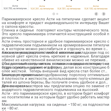
Асти
Асти
Асти
Асти
VLK 700, на пятилучии
VLK 261, на пятилучии
VLK 501, на пятилучии
VLK 100, на пятилучии
Парикмахерское кресло Асти на пятилучии сделает акцент
на комфорте и придаст индивидуальности интерьеру Вашег
о салона красоты.
Спинка и сиденье повторяют контуры человеческого тела.
Это кресло парикмахера отличается конструкцией особой п
рочности.
Асти очень просторное и удобное парикмахерское кресло с
гидравлическим подъемником на хромированном пятилучи
и, в котором можно расслабиться и отдохнуть во время стр
ижки или укладки гостю любой комплекции.
Алюминиевые подлокотники с мягкими накладками под ос
новной цвет кресла очень крепкие и надежные. Благодаря
обивке из качественной винилискожи можно не переживат
ь за долговечность мягких вставок на подлокотниках, они
Обновленный соединитель спинки и сиденья повторяет ко
будут служить надежно и долго.
нтуры кресла и держит его форму, делая всю конструкцию б
олее жесткой. Теперь внешний вид кресла стал более стил
ьным и современным.
Благодаря правильно подобранному поролону оптимально
й плотности и жесткости, использованию гнуто-клееных де
талей из шпона березы, Вы получите очень удобное и долго
вечное кресло.
Для высоких мастеров мы предлагаем опцию по замене ст
андартного гидравлического подъемника на высокий.
Асти - это парикмахерское кресло, в котором будет комфорт
но посетителям и за которым будет удобно работать мастер
ам.
Максимальная нагрузка: на сиденье –150 кг; на подлокотни
ки –80 кг.