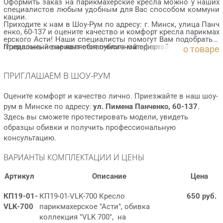
Оформить заказ на парикмахерские кресла можно у наших
специалистов любым удобным для Вас способом коммуни
кации.
Приходите к нам в Шоу-Рум по адресу: г. Минск, улица Панч
енко, 60-137 и оцените качество и комфорт кресла парикмах
ерского Асти! Наши специалисты помогут Вам подобрать о
птимальный вариант обивочного материала по цвету и сво
Предложение не является публичной офертой.
о товаре
йствам, у нас очень большой выбор материалов различных
текстур и цветов.
ПРИГЛАШАЕМ В ШОУ-РУМ
Оцените комфорт и качество лично. Приезжайте в наш шоу-
рум в Минске по адресу:
ул. Пимена Панченко, 60-137
.
Здесь вы сможете протестировать модели, увидеть
образцы обивки и получить профессиональную
консультацию.
ВАРИАНТЫ КОМПЛЕКТАЦИИ И ЦЕНЫ
Артикул
Описание
Цена
КП19-01-
КП19-01-VLK-700 Кресло
650 руб.
VLK-700
парикмахерское "Асти", обивка
коллекция "VLK 700", на