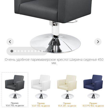
Очень удобное парикмахерское кресло! Ширина сиденья 450
мм.
Примо
Примо
Примо
Примо
VLK 700, на диске
VLK 100, на диске
VLK 261, на диске
ECO PE 402, на диске