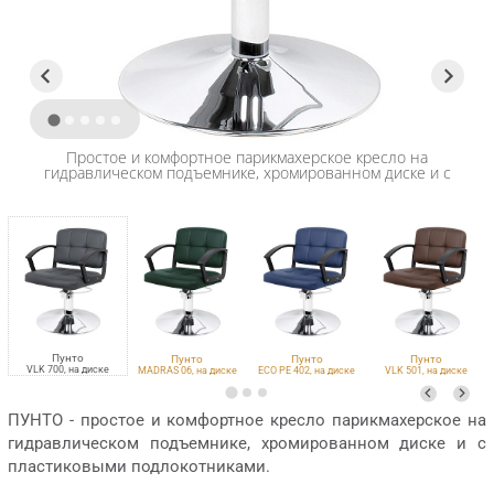
Простое и комфортное парикмахерское кресло на
гидравлическом подъемнике, хромированном диске и с
пластиковыми подлокотниками
Пунто
Пунто
Пунто
Пунто
VLK 700, на диске
MADRAS 06, на диске
ECO PE 402, на диске
VLK 501, на диске
ПУНТО - простое и комфортное кресло парикмахерское на
гидравлическом подъемнике, хромированном диске и с
пластиковыми подлокотниками.