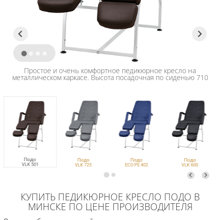
Простое и очень комфортное педикюрное кресло на
металлическом каркасе. Высота посадочная по сиденью 710
мм. Максимально допустимая нагрузка на сиденье 150 кг.
Подо
Подо
Подо
Подо
VLK 501
VLK 725
ECO PE 402
VLK 600
КУПИТЬ ПЕДИКЮРНОЕ КРЕСЛО ПОДО В
МИНСКЕ ПО ЦЕНЕ ПРОИЗВОДИТЕЛЯ