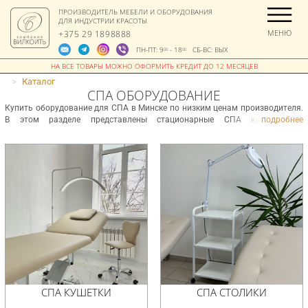
ПРОИЗВОДИТЕЛЬ МЕБЕЛИ И ОБОРУДОВАНИЯ
ДЛЯ ИНДУСТРИИ КРАСОТЫ
МЕНЮ
+375 29 1898888
ПН-ПТ: 9
- 18
СБ-ВС: ВЫХ
00
00
>
Каталог
СПА ОБОРУДОВАНИЕ
Купить оборудование для СПА в Минске по низким ценам производителя.
В этом разделе представлены стационарные СПА кушетки на
подробнее
электроприводе 1 или 2 мотора с регулировкой по высоте и наклона
спинки, а также СПА столики. У нас можно выбрать вариант обивки
нужного цвета и текстуры, с соответствующими свойствами для СПА
оборудования.
СПА КУШЕТКИ
СПА СТОЛИКИ