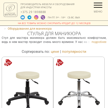
ПРОИЗВОДИТЕЛЬ МЕБЕЛИ И ОБОРУДОВАНИЯ
ДЛЯ ИНДУСТРИИ КРАСОТЫ
МЕНЮ
+375 29 1898888
ПН-ПТ: 9
- 18
СБ-ВС: ВЫХ
00
00
>
Оборудование для маникюра
СТУЛЬЯ ДЛЯ МАНИКЮРА
Стул для мастера маникюра должен быть максимально комфортным,
ведь в нем мастер проводит очень много времени. У нас на сайте можно
подробнее
заказать и купить: простые модели стульчиков – топы , стулья со спинкой,
анатомические Перфекто, ортопедический стул мастера Седло. В нашем
|
выставочном зале в Минске на Притыцкого, 73 можно подобрать для себя
оптимальную модель в обивке нужного цвета.