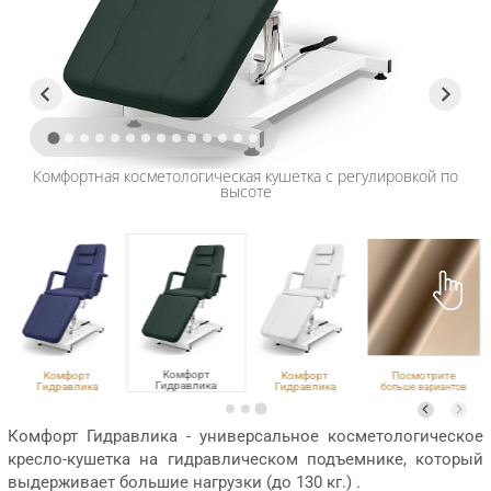
Комфортная косметологическая кушетка с регулировкой по
высоте
Комфорт
Комфорт
Комфорт
Посмотрите
Гидравлика
Гидравлика
Гидравлика
больше вариантов
MADRAS 06
Eco PE 402
VLK 100
обивки
Комфорт Гидравлика - универсальное косметологическое
кресло-кушетка на гидравлическом подъемнике, который
выдерживает большие нагрузки (до 130 кг.) .