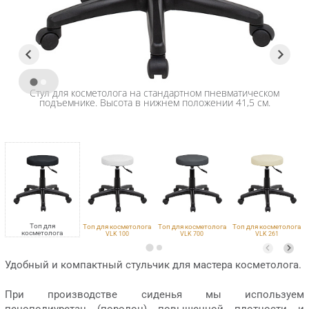
Стул для косметолога на стандартном пневматическом
подъемнике. Высота в нижнем положении 41,5 см.
Топ для
Топ для косметолога
Топ для косметолога
Топ для косметолога
косметолога
VLK 100
VLK 700
VLK 261
VLK 600
Удобный и компактный стульчик для мастера косметолога.
При производстве сиденья мы используем