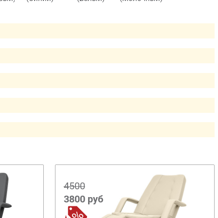
4500
3800
руб