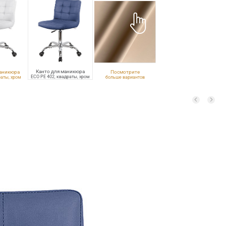
Канто для маникюра
маникюра
Посмотрите
ECO PE 402, квадраты, хром
раты, хром
больше вариантов
обивки