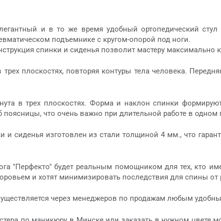
элегантный и в то же время удобный ортопедический стул
вматическом подъемнике с кругом-опорой под ноги.
нструкция спинки и сиденья позволит мастеру максимально 
в трех плоскостях, повторяя контуры тела человека. Перед
гнута в трех плоскостях. Форма и наклон спинки формиру
б поясницы, что очень важно при длительной работе в одном
и и сиденья изготовлен из стали толщиной 4 мм., что гара
ога "Перфекто" будет реальным помощником для тех, кто им
доровьем и хотят минимизировать последствия для спины от
существляется через менеджеров по продажам любым удобн
астера по маникюру в Минске или заказать в нужном цвете м