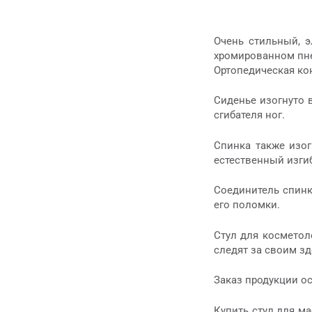
Очень стильный, 
хромированном пне
Ортопедическая ко
Сиденье изогнуто 
сгибателя ног.
Спинка также изо
естественный изги
Соединитель спинк
его поломки.
Стул для косметол
следят за своим з
Заказ продукции о
Купить стул для м