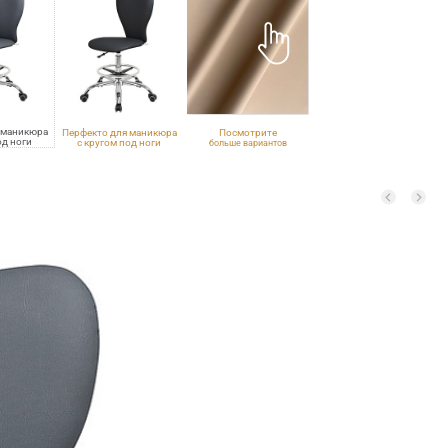
 маникюра
Перфекто для маникюра
Посмотрите
од ноги
с кругом под ноги
больше вариантов
00
VLK 600
обивки