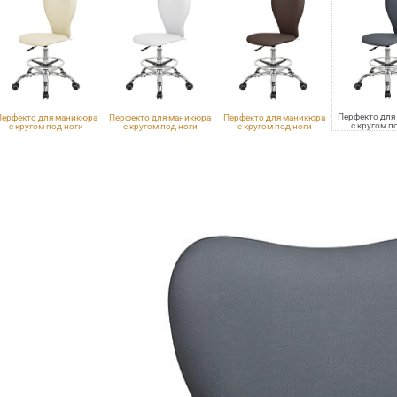
Перфекто для
Перфекто для маникюра
Перфекто для маникюра
Перфекто для маникюра
с кругом п
с кругом под ноги
с кругом под ноги
с кругом под ноги
VLK 7
VLK 261
VLK 100
VLK 501