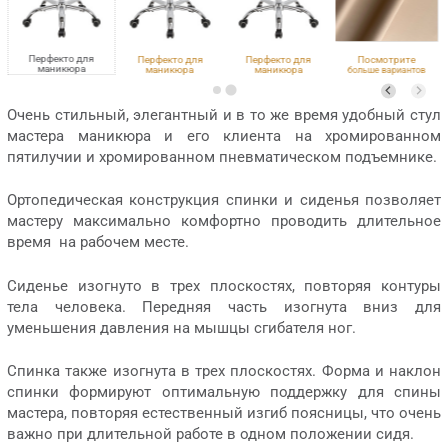
Перфекто для
Перфекто для
Перфекто для
Посмотрите
маникюра
маникюра
маникюра
больше вариантов
VLK 501, хром
VLK 700, хром
ECO PE 402, хром
обивки
Очень стильный, элегантный и в то же время удобный стул
мастера маникюра и его клиента на хромированном
пятилучии и хромированном пневматическом подъемнике.
Ортопедическая конструкция спинки и сиденья позволяет
мастеру максимально комфортно проводить длительное
время на рабочем месте.
Сиденье изогнуто в трех плоскостях, повторяя контуры
тела человека. Передняя часть изогнута вниз для
уменьшения давления на мышцы сгибателя ног.
Спинка также изогнута в трех плоскостях. Форма и наклон
спинки формируют оптимальную поддержку для спины
мастера, повторяя естественный изгиб поясницы, что очень
важно при длительной работе в одном положении сидя.