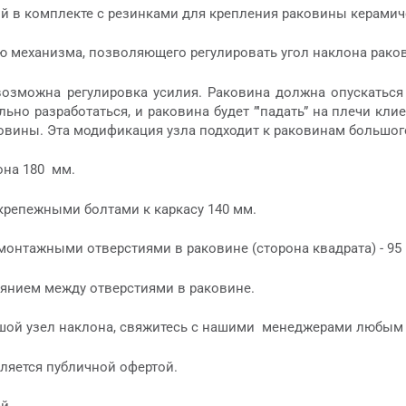
й в комплекте с резинками для крепления раковины керамич
 механизма, позволяющего регулировать угол наклона рако
озможна регулировка усилия. Раковина должна опускаться
льно разработаться, и раковина будет ”'падать” на плечи к
овины. Эта модификация узла подходит к раковинам большог
она 180 мм.
крепежными болтами к каркасу 140 мм.
монтажными отверстиями в раковине (сторона квадрата) - 95
оянием между отверстиями в раковине.
шой узел наклона, свяжитесь с нашими менеджерами любым
ляется публичной офертой.