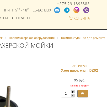
+375 29 1898888
ПН-ПТ: 9
- 18
СБ-ВС: ВЫХ
00
00
АТЬИ
КОНТАКТЫ
КОРЗИНА
ог
>
Парикмахерское оборудование
>
Комплектующие для ремонта
АХЕРСКОЙ МОЙКИ
АРТИКУЛ:
Узел накл. мал., DZ02
95 руб.
+
-