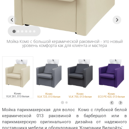
Мойка Комо с большой керамической раковиной - это новый
уровень комфорта как для клиента и мастера
Комо
Комо
Комо
Комо
VLK 261, 013 белая
VLK 725, 013 белая
VLK 700, 013 белая
ECO PE 420, 013 белая
Мойка парикмахерская для волос Комо с глубокой белой
керамической 013 раковиной в барбершоп или в
парикмахерскую оригинального дизайна от надежного
поставщика мебели и оборудования 'Компании Вилкойть'.