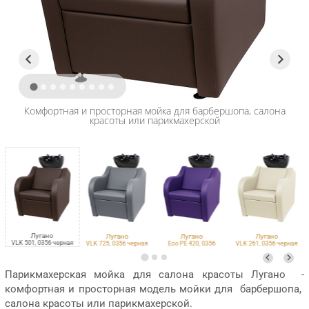
Комфортная и просторная мойка для барбершопа, салона
красоты или парикмахерской
Лугано
Лугано
Лугано
Лугано
VLK 501, 0356 черная
VLK 725, 0356 черная
Eco PE 420, 0356
VLK 261, 0356 черная
черная
Парикмахерская мойка для салона красоты Лугано -
комфортная и просторная модель мойки для барбершопа,
салона красоты или парикмахерской.