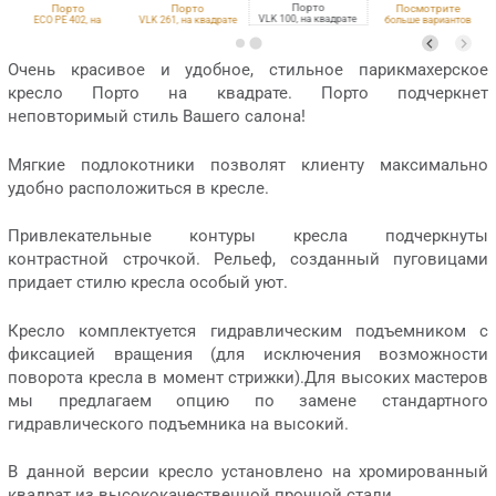
Порто
Порто
Порто
Посмотрите
VLK 100, на квадрате
ECO PE 402, на
VLK 261, на квадрате
больше вариантов
квадрате
обивки
Очень красивое и удобное, стильное парикмахерское
кресло Порто на квадрате. Порто подчеркнет
неповторимый стиль Вашего салона!
Мягкие подлокотники позволят клиенту максимально
удобно расположиться в кресле.
Привлекательные контуры кресла подчеркнуты
контрастной строчкой. Рельеф, созданный пуговицами
придает стилю кресла особый уют.
Кресло комплектуется гидравлическим подъемником с
фиксацией вращения (для исключения возможности
поворота кресла в момент стрижки).Для высоких мастеров
мы предлагаем опцию по замене стандартного
гидравлического подъемника на высокий.
В данной версии кресло установлено на хромированный
квадрат из высококачественной прочной стали.