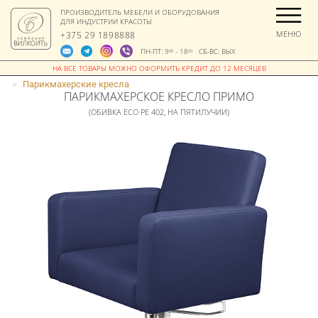
ПРОИЗВОДИТЕЛЬ МЕБЕЛИ И ОБОРУДОВАНИЯ
ДЛЯ ИНДУСТРИИ КРАСОТЫ
МЕНЮ
+375 29 1898888
ПН-ПТ: 9
- 18
СБ-ВС: ВЫХ
00
00
>
Парикмахерские кресла
ПАРИКМАХЕРСКОЕ КРЕСЛО ПРИМО
(ОБИВКА ECO PE 402, НА ПЯТИЛУЧИИ)