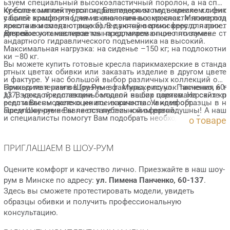
ьзуем специальный высокоэластичный поролон, а на спин
ку более мягкий поролон. Благодаря этому в кресле клиент
Кресло комплектуется гидравлическим подъемником с фик
у более комфортно, чем в аналогичных креслах. Мягкие под
сацией вращения (для исключения возможности поворота
локотники создают еще более уютную атмосферу для посет
кресла в момент стрижки). В данной версии кресло парикм
ителей.
ахерское устанавливается на хромированное пятилучие.
Для высоких мастеров мы предлагаем опцию по замене ст
андартного гидравлического подъемника на высокий.
Максимальная нагрузка: на сиденье –150 кг; на подлокотни
ки –80 кг.
Вы можете купить готовые кресла парикмахерские в станда
ртных цветах обивки или заказать изделие в другом цвете
и фактуре. У нас большой выбор различных коллекций оби
вочных материалов (разные фактуры, рисунок тиснения и т
Приходите к нам в Шоу-Рум в г. Минске по ул. Панченко, 60-
д). В каждой коллекции большой выбор цветов. На сайте п
137, здесь представлены модели наших парикмахерских кр
редставлены далеко не все варианты. Увидев образцы в н
есел и Вы сможете оценить их качество и комфорт.
ашем Шоу-руме Вы не останетесь к ним равнодушны! А наш
Предложение не является публичной офертой.
и специалисты помогут Вам подобрать необходимый цвет и
о товаре
расскажут про свойства материалов.
ПРИГЛАШАЕМ В ШОУ-РУМ
Оцените комфорт и качество лично. Приезжайте в наш шоу-
рум в Минске по адресу:
ул. Пимена Панченко, 60-137
.
Здесь вы сможете протестировать модели, увидеть
образцы обивки и получить профессиональную
консультацию.