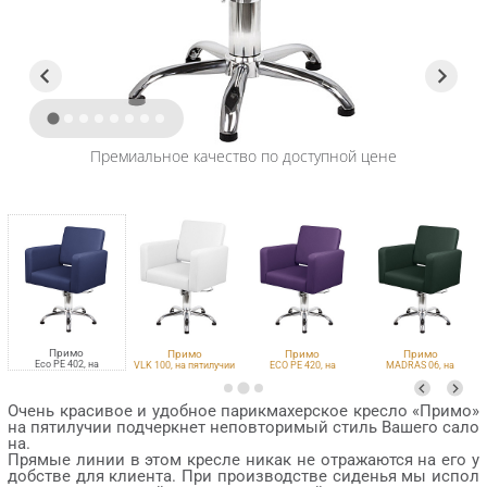
Премиальное качество по доступной цене
Примо
Примо
Примо
Примо
Eco PE 402, на
VLK 100, на пятилучии
ECO PE 420, на
MADRAS 06, на
пятилучии
пятилучии
пятилучии
Очень красивое и удобное парикмахерское кресло «Примо»
на пятилучии подчеркнет неповторимый стиль Вашего сало
на.
Прямые линии в этом кресле никак не отражаются на его у
добстве для клиента. При производстве сиденья мы испол