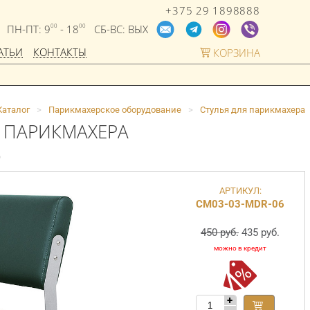
+375 29 1898888
ПН-ПТ: 9
- 18
СБ-ВС: ВЫХ
00
00
АТЬИ
КОНТАКТЫ
КОРЗИНА
Каталог
>
Парикмахерское оборудование
>
Стулья для парикмахера
А ПАРИКМАХЕРА
)
АРТИКУЛ:
СМ03-03-MDR-06
450 руб.
435 руб.
+