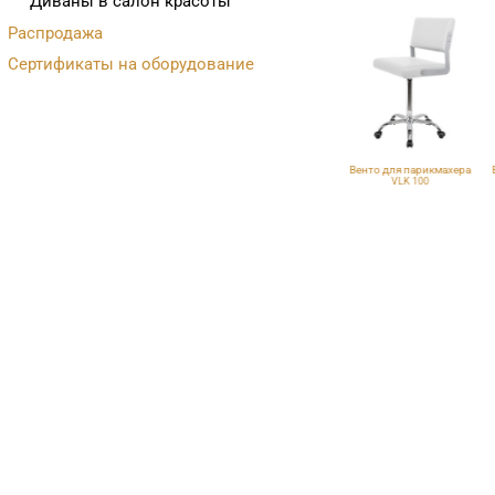
Диваны в салон красоты
Распродажа
Сертификаты на оборудование
Венто для парикмахера
Венто для парикмахера
VLK 261
VLK 100