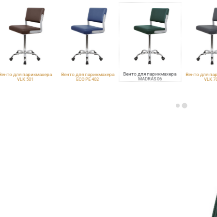
Венто для парикмахера
Венто для парикмахера
Венто для парикмахера
Венто для па
MADRAS 06
VLK 501
ECO PE 402
VLK 7