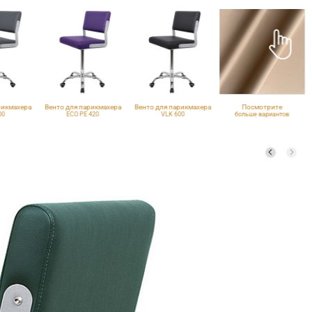
рикмахера
Венто для парикмахера
Венто для парикмахера
Посмотрите
00
ECO PE 420
VLK 600
больше вариантов
обивки