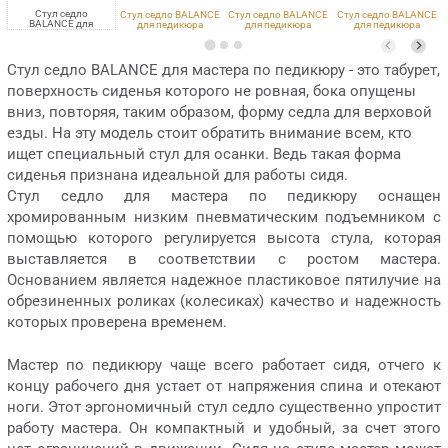
Стул седло
Стул седло BALANCE
Стул седло BALANCE
Стул седло BALANCE
BALANCE для
для педикюра
для педикюра
для педикюра
педикюра низкий
низкий
низкий
низкий
VLK 600, хром
VLK 261, хром
VLK 700, хром
VLK 100, хром
Стул седло BALANCE для мастера по педикюру - это табурет,
поверхность сиденья которого не ровная, бока опущены
вниз, повторяя, таким образом, форму седла для верховой
езды. На эту модель стоит обратить внимание всем, кто
ищет специальный стул для осанки. Ведь такая форма
сиденья признана идеальной для работы сидя.
Стул седло для мастера по педикюру оснащен
хромированным низким пневматическим подъемником с
помощью которого регулируется высота стула, которая
выставляется в соответствии с ростом мастера.
Основанием является надежное пластиковое пятилучие на
обрезиненных роликах (колесиках) качество и надежность
которых проверена временем.
Мастер по педикюру чаще всего работает сидя, отчего к
концу рабочего дня устает от напряжения спина и отекают
ноги. Этот эргономичный стул седло существенно упростит
работу мастера. Он компактный и удобный, за счет этого