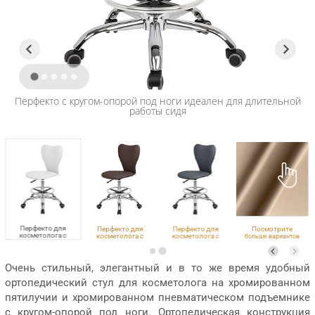
Перфекто с кругом-опорой под ноги идеален для длительной
работы сидя
Перфекто для
Перфекто для
Перфекто для
Посмотрите
косметолога с
косметолога с
косметолога с
больше вариантов
кругом под ноги
кругом под ноги
кругом под ноги
обивки
VLK 100
VLK 501
VLK 700
Очень стильный, элегантный и в то же время удобный
ортопедический стул для косметолога на хромированном
пятилучии и хромированном пневматическом подъемнике
с кругом-опорой под ноги. Ортопедическая конструкция