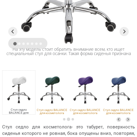
На эту модель стоит обратить внимание всем, кто ищет
специальный стул для осанки. Такая форма сиденья признана
идеальной для работы сидя
Стул седло
E
Стул седло BALANCE
Стул седло BALANCE
Стул седло BALANCE
BALANCE для
для косметолога
для косметолога
для косметолога
косметолога
MADRAS 06, хром
ECO PE 420, хром
ECO PE 402, хром
VLK 100, хром
Стул седло для косметолога- это табурет, поверхность
сиденья которого не ровная, бока опущены вниз, повторяя,