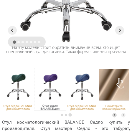
На эту модель стоит обратить внимание всем, кто ищет
специальный стул для осанки. Такая форма сиденья признана
идеальной для работы сидя
Стул седло
E
Стул седло BALANCE
Стул седло BALANCE
Посмотрите
BALANCE для
для косметолога
для косметолога
больше вариантов
косметолога
MADRAS 06, хром
ECO PE 402, хром
обивки
ECO PE 420, хром
Стул косметологический BALANCE Седло купить у
производителя. Стул мастера Седло - это табурет,