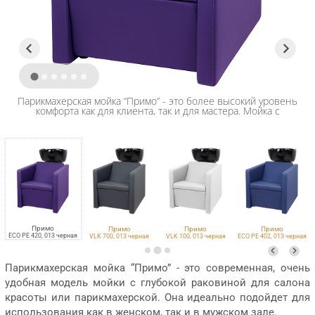
Парикмахерская мойка “Примо” - это более высокий уровень
комфорта как для клиента, так и для мастера. Мойка с
раковиной таких размеров идеально подойдет для
проведения длительных процедур с волосами!
Примо
Примо
Примо
Примо
ECO PE 420, 013 черная
VLK 700, 013 черная
VLK 100, 013 черная
ECO PE 402, 013 черная
Парикмахерская мойка “Примо” - это современная, очень
удобная модель мойки с глубокой раковиной для салона
красоты или парикмахерской. Она идеально подойдет для
использования как в женском, так и в мужском зале.