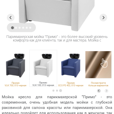
Парикмахерская мойка “Примо” - это более высокий уровень
комфорта как для клиента, так и для мастера. Мойка с
раковиной таких размеров идеально подойдет для
проведения длительных процедур с волосами!
Примо
Примо
Примо
Посмотрите
VLK 100, 013 черная
я
VLK 700, 013 черная
ECO PE 402, 013 черная
больше вариантов
обивки
Мойка кресло для парикмахерской “Примо” - это
современная, очень удобная модель мойки с глубокой
раковиной для салона красоты или парикмахерской. Она
идеально подойдет для использования как в женском, так