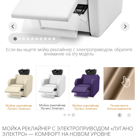
Если вы ищете мойку реклайнер с электроприводом, обратите
внимание на эту модель
Мойка -реклайнер
Мойка -реклайнер
Мойка -реклайнер
Посмотрите
Лугано Электро
Лугано Электро
Лугано Электро
больше вариантов
VLK 100, 0356, черная
VLK 261, 0356, черная
ECO PE 420, 0356,
обивки
черная
МОЙКА РЕКЛАЙНЕР С ЭЛЕКТРОПРИВОДОМ «ЛУГАНО
ЭЛЕКТРО» — КОМФОРТ НА НОВОМ УРОВНЕ