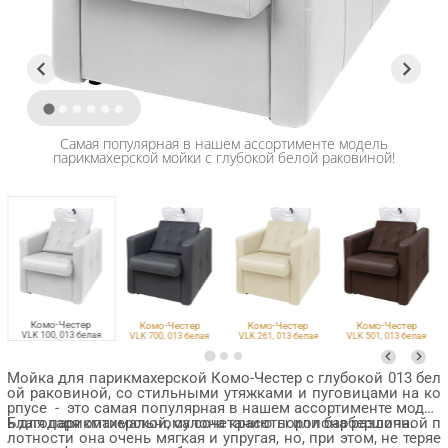
Самая популярная в нашем ассортименте модель
парикмахерской мойки с глубокой белой раковиной!
Комо-Честер
Комо-Честер
Комо-Честер
Комо-Честер
VLK 100, 013 белая
VLK 700, 013 белая
VLK 261, 013 белая
VLK 501, 013 белая
Мойка для парикмахерской Комо-Честер с глубокой 013 бел
ой раковиной, со стильными утяжками и пуговицами на ко
рпусе - это самая популярная в нашем ассортименте модел
ь для парикмахерской, салона красоты или барбершопа.
Благодаря оптимальному сочетанию поролона различной п
лотности она очень мягкая и упругая, но, при этом, не теряе