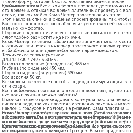
т свою форму, которая быстро восстанавливается после во
здействия весом.
Клиент в этой мойке с комфортом проведет достаточно мн
ого времени, отдыхая во время длительных процедур с вол
осами, так как мойка Комо Честер просторная и уютная.
Угол наклона спинки и сиденья спроектированы так, чтобы
Ваш гость полностью расслабился и чувствовал себя макси
мально комфортно.
Широкие подлокотники очень приятные тактильно и позво
ляют удобно разместить на них руки.
Комо-Честер по своим габаритам не занимает много места
и отлично впишется в интерьер просторного салона красот
ы, барбер-шопа или даже небольшой парикмахерской.
Технические характеристики:
Д/Ш/В 1230 / 740 / 960 мм.
Высота по сиденью (посадочная) 455 мм.
Глубина (по сиденью) 450 мм.
Ширина сиденья (внутренняя) 530 мм.
Вес изделия 56 кг.
Возможны различные способы подвода коммуникаций: в п
ол и сзади.
Вся необходимая сантехника входит в комплект, нужно тол
ько подключить и можно работать!
В мойках нашего производства в зоне узла наклона не заст
аивается вода, так как пластина крепления раковины имеет
наклон 5 градусов и поэтому не ржавеет. Сама пластина из
готовлена из толстого горяче - катанного (особо прочного)
Комо Честер не требует крепления к полу. Это немаловажн
листового металла и покрыта порошковой краской. Это по
ый фактор если Вы захотите сделать перестановку. Кроме э
крытие надежно защищает ее от коррозии (если на поверхн
того мойка оснащена опорами с регулировкой высоты. Есл
ости нет сколов и потертостей).
и пол в помещении не очень ровный, Вы без труда сможете
Купить парикмахерскую мойку в Минске или оценить ее ко
все выровнять с их помощью.
мфорт можно у нас в комнате образцов. Вам не придется со