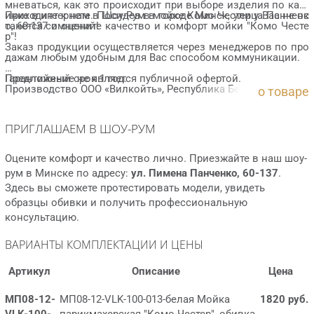
мневаться, как это происходит при выборе изделия по карт
инке в интернете. Посидев в мойке Комо Честер у Вас не ос
Приходите к нам в Шоу-Рум в городе Минск, улица Панченк
танется сомнений!
о, 60-137 и оцените качество и комфорт мойки "Комо Честе
р"!
Заказ продукции осуществляется через менеджеров по про
дажам любым удобным для Вас способом коммуникации.
Гарантийный срок 1 год.
Предложение не является публичной офертой.
Производство ООО «Вилкойть», Республика Беларусь.
о товаре
Организуем доставку по Минску и Беларуси.
ПРИГЛАШАЕМ В ШОУ-РУМ
Оцените комфорт и качество лично. Приезжайте в наш шоу-
рум в Минске по адресу:
ул. Пимена Панченко, 60-137
.
Здесь вы сможете протестировать модели, увидеть
образцы обивки и получить профессиональную
консультацию.
ВАРИАНТЫ КОМПЛЕКТАЦИИ И ЦЕНЫ
Артикул
Описание
Цена
МП08-12-
МП08-12-VLK-100-013-белая Мойка
1820 руб.
VLK-100-
парикмахерская "Комо-Честер", обивка