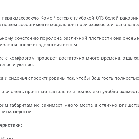
 парикмахерскую Комо-Честер с глубокой 013 белой раковин
в нашем ассортименте модель для парикмахерской, салона кр
ному сочетанию поролона различной плотности она очень мягк
ивается после воздействия весом.
ке с комфортом проведет достаточно много времени, отдыха
рная и уютная.
ки и сиденья спроектированы так, чтобы Ваш гость полность
ики очень приятные тактильно и позволяют удобно разместит
оим габаритам не занимает много места и отлично впишется
рикмахерской.
теристики:
960 мм.