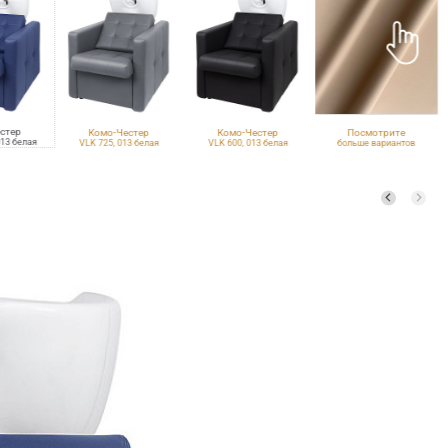
стер
Комо-Честер
Комо-Честер
Посмотрите
013 белая
VLK 725, 013 белая
VLK 600, 013 белая
больше вариантов
обивки