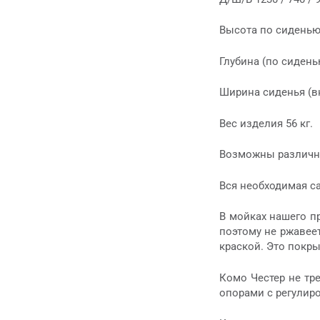
Высота по сиденью
Глубина (по сидень
Ширина сиденья (вн
Вес изделия 56 кг.
Возможны различны
Вся необходимая са
В мойках нашего пр
поэтому не ржавеет
краской. Это покры
Комо Честер не тр
опорами с регулир