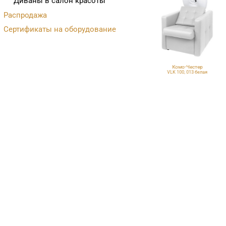
Диваны в салон красоты
Распродажа
Сертификаты на оборудование
Комо-Честер
Комо-Честер
Eco PE 420, 013 белая
VLK 100, 013 белая