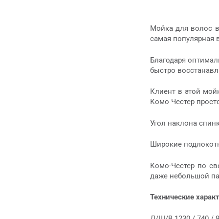
Мойка для волос в
самая популярная 
Благодаря оптималь
быстро восстанавл
Клиент в этой мой
Комо Честер просто
Угол наклона спин
Широкие подлокотн
Комо-Честер по св
даже небольшой па
Технические харак
Д/Ш/В 1230 / 740 / 