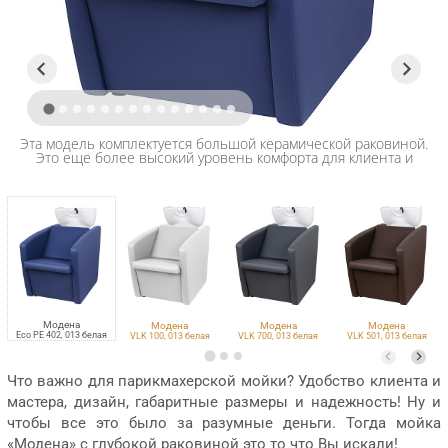
Эта модель комплектуется большой керамической раковиной.
Это еще более высокий уровень комфорта для клиента и
мастера!
Модена
Модена
Модена
Модена
Eco PE 402, 013 белая
VLK 100, 013 белая
VLK 700, 013 белая
VLK 501, 013 белая
Что важно для парикмахерской мойки? Удобство клиента и
мастера, дизайн, габаритные размеры и надежность! Ну и
чтобы все это было за разумные деньги. Тогда мойка
«Модена» с глубокой раковиной это то что Вы искали!