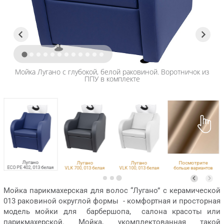
Мойка Лугано с глубокой, белой раковиной. Воротничок из
ППУ в комплекте
Лугано
Лугано
Лугано
Посмотрите
ECO PE 402, 013 белая
VLK 700, 013 белая
VLK 100, 013 белая
больше вариантов
обивки
Мойка парикмахерская для волос “Лугано” с керамической
013 раковиной округлой формы - комфортная и просторная
модель мойки для барбершопа, салона красоты или
парикмахерской. Мойка, укомплектованная такой