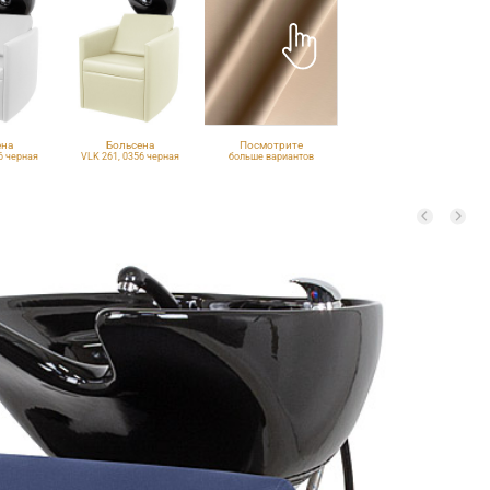
ена
Больсена
Посмотрите
6 черная
VLK 261, 0356 черная
больше вариантов
обивки