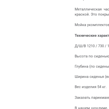
Металлическая ча
краской. Это покры
Мойка укомплектов
Технические харак
Д/Ш/В 1210 / 730 / 
Высота по сиденью
Глубина (по сидень
Ширина сиденья (вн
Вес изделия 54 кг.
Заказать парикмах
В нашем шоу-руме,