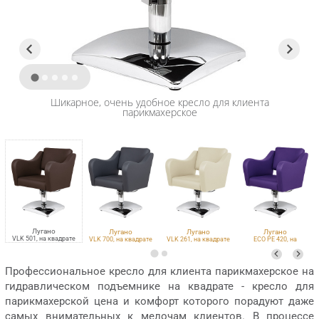
Шикарное, очень удобное кресло для клиента
парикмахерское
Лугано
Лугано
Лугано
Лугано
VLK 501, на квадрате
VLK 700, на квадрате
VLK 261, на квадрате
ECO PE 420, на
квадрате
Профессиональное кресло для клиента парикмахерское на
гидравлическом подъемнике на квадрате - кресло для
парикмахерской цена и комфорт которого порадуют даже
самых внимательных к мелочам клиентов. В процессе