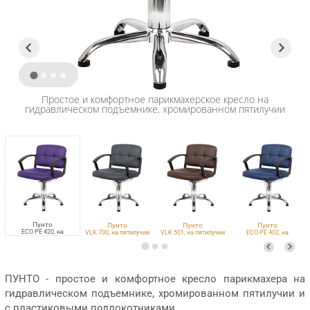
Простое и комфортное парикмахерское кресло на
гидравлическом подъемнике, хромированном пятилучии
Пунто
Пунто
Пунто
Пунто
ECO PE 420, на
VLK 700, на пятилучии
VLK 501, на пятилучии
ECO PE 402, на
пятилучии
пятилучии
ПУНТО - простое и комфортное кресло парикмахера на
гидравлическом подъемнике, хромированном пятилучии и
с пластиковыми подлокотниками.