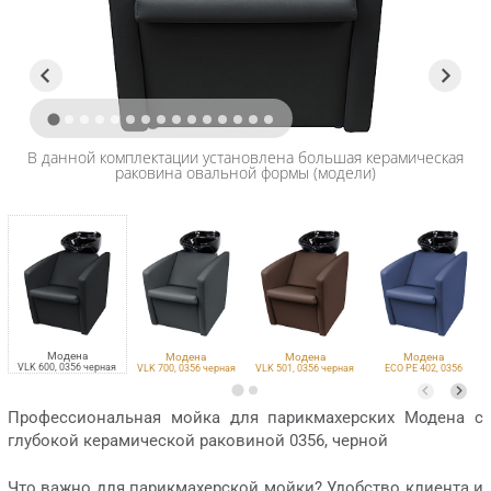
В данной комплектации установлена большая керамическая
раковина овальной формы (модели)
Модена
Модена
Модена
Модена
VLK 600, 0356 черная
VLK 700, 0356 черная
VLK 501, 0356 черная
ECO PE 402, 0356
черная
Профессиональная мойка для парикмахерских Модена с
глубокой керамической раковиной 0356, черной
Что важно для парикмахерской мойки? Удобство клиента и