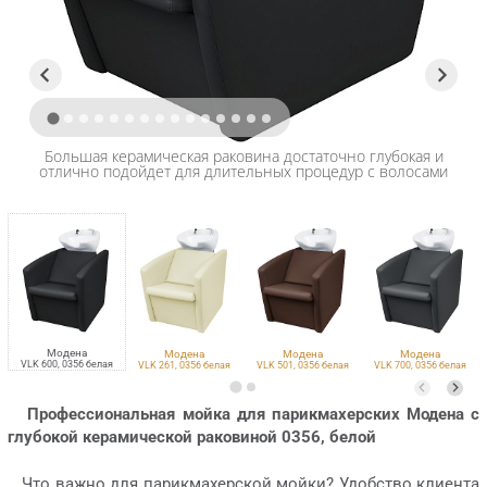
Большая керамическая раковина достаточно глубокая и
отлично подойдет для длительных процедур с волосами
Модена
Модена
Модена
Модена
VLK 600, 0356 белая
VLK 261, 0356 белая
VLK 501, 0356 белая
VLK 700, 0356 белая
Профессиональная мойка для парикмахерских Модена с
глубокой керамической раковино
й 0356, белой
Что важно для парикмахерской мойки? Удобство клиента