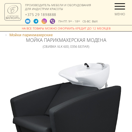
ПРОИЗВОДИТЕЛЬ МЕБЕЛИ И ОБОРУДОВАНИЯ
ДЛЯ ИНДУСТРИИ КРАСОТЫ
МЕНЮ
+375 29 1898888
ПН-ПТ: 9
- 18
СБ-ВС: ВЫХ
00
00
>
Мойки парикмахерские
МОЙКА ПАРИКМАХЕРСКАЯ МОДЕНА
(ОБИВКА VLK 600, 0356 БЕЛАЯ)