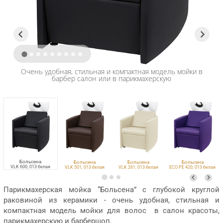
Очень удобная, стильная и компактная модель мойки в
барбер салон или в парикмахерскую
Больсена
Больсена
Больсена
Больсена
VLK 600, 013 белая
VLK 501, 013 белая
VLK 261, 013 белая
ECO PE 420, 013 белая
Парикмахерская мойка “Больсена” с глубокой круглой
раковиной из керамики - очень удобная, стильная и
компактная модель мойки для волос в салон красоты,
парикмахерскую и барбершоп.