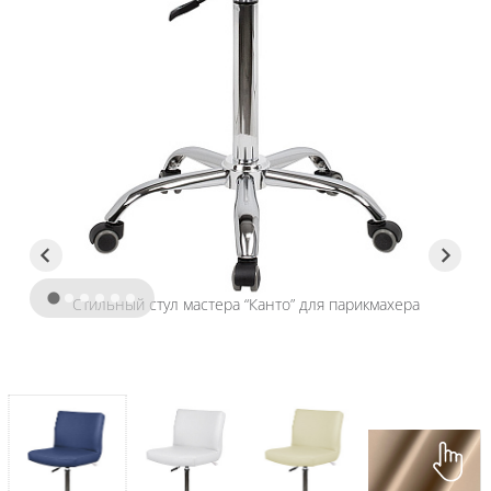
Стильный стул мастера “Канто” для парикмахера