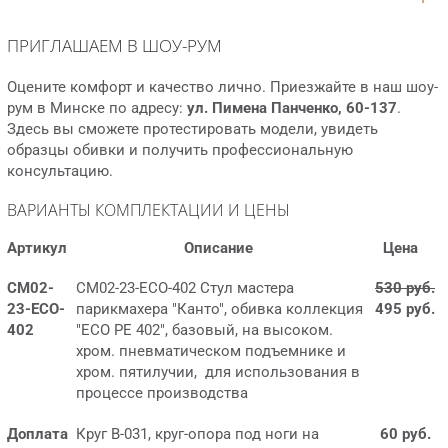
Заказ продукции осуществляется через менеджеров по про
дажам любым удобным для Вас способом коммуникации.
ПРИГЛАШАЕМ В ШОУ-РУМ
Оцените комфорт и качество лично. Приезжайте в наш шоу-
рум в Минске по адресу:
ул. Пимена Панченко, 60-137
.
Здесь вы сможете протестировать модели, увидеть
образцы обивки и получить профессиональную
консультацию.
ВАРИАНТЫ КОМПЛЕКТАЦИИ И ЦЕНЫ
Артикул
Описание
Цена
СМ02-
СМ02-23-ECO-402 Стул мастера
530 руб.
23-ECO-
парикмахера "Канто", обивка коллекция
495 руб.
402
"ECO PE 402", базовый, на высоком.
хром. пневматическом подъемнике и
хром. пятилучии, для использования в
процессе производства
Доплата
Круг B-031, круг-опора под ноги на
60 руб.