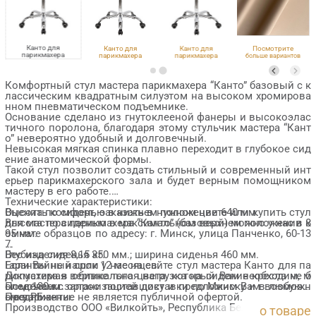
Канто для
Канто для
Канто для
Посмотрите
парикмахера
парикмахера
парикмахера
больше вариантов
Eco PE 402
VLK 100
VLK 261
обивки
Комфортный стул мастера парикмахера “Канто” базовый с к
лассическим квадратным силуэтом на высоком хромирова
нном пневматическом подъемнике.
Основание сделано из гнутоклееной фанеры и высокоэлас
тичного поролона, благодаря этому стульчик мастера “Кант
о” невероятно удобный и долговечный.
Невысокая мягкая спинка плавно переходит в глубокое сид
ение анатомической формы.
Такой стул позволит создать стильный и современный инт
ерьер парикмахерского зала и будет верным помощником
мастеру в его работе.
Технические характеристики:
Оценить комфорт, заказать в нужном цвете или купить стул
Высота по сиденью в нижнем положении 640 мм.
для мастера парикмахера “Канто” (базовый) можно у нас в к
Высота по сиденью в максимальном верхнем положении 8
омнате образцов по адресу: г. Минск, улица Панченко, 60-13
95 мм.
7.
Глубина сиденья 350 мм.; ширина сиденья 460 мм.
Вес изделия 8,15 кг.
Если Вы не нашли у нас на сайте стул мастера Канто для па
Гарантийный срок 12 месяцев.
рикмахера в обивке того цвета, который Вам необходим, м
Допустимая вертикальная нагрузка на сидение кресла не б
ы сделаем запрос поставщику и предложим Вам возможн
олее 130 кг.
Поможем с организацией доставки по Минску и в любую т
ые варианты.
очку РБ.
Предложение не является публичной офертой.
Производство ООО «Вилкойть», Республика Беларусь.
о товаре