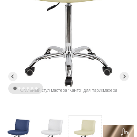
Стильный стул мастера “Канто” для парикмахера