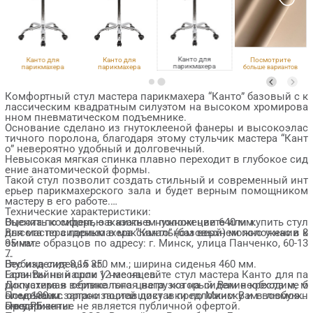
Канто для
Канто для
Канто для
Посмотрите
парикмахера
парикмахера
парикмахера
больше вариантов
VLK 261
Eco PE 402
VLK 100
обивки
Комфортный стул мастера парикмахера “Канто” базовый с к
лассическим квадратным силуэтом на высоком хромирова
нном пневматическом подъемнике.
Основание сделано из гнутоклееной фанеры и высокоэлас
тичного поролона, благодаря этому стульчик мастера “Кант
о” невероятно удобный и долговечный.
Невысокая мягкая спинка плавно переходит в глубокое сид
ение анатомической формы.
Такой стул позволит создать стильный и современный инт
ерьер парикмахерского зала и будет верным помощником
мастеру в его работе.
Технические характеристики:
Оценить комфорт, заказать в нужном цвете или купить стул
Высота по сиденью в нижнем положении 640 мм.
для мастера парикмахера “Канто” (базовый) можно у нас в к
Высота по сиденью в максимальном верхнем положении 8
омнате образцов по адресу: г. Минск, улица Панченко, 60-13
95 мм.
7.
Глубина сиденья 350 мм.; ширина сиденья 460 мм.
Вес изделия 8,15 кг.
Если Вы не нашли у нас на сайте стул мастера Канто для па
Гарантийный срок 12 месяцев.
рикмахера в обивке того цвета, который Вам необходим, м
Допустимая вертикальная нагрузка на сидение кресла не б
ы сделаем запрос поставщику и предложим Вам возможн
олее 130 кг.
Поможем с организацией доставки по Минску и в любую т
ые варианты.
очку РБ.
Предложение не является публичной офертой.