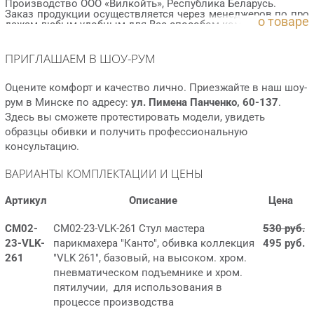
Производство ООО «Вилкойть», Республика Беларусь.
Заказ продукции осуществляется через менеджеров по про
о товаре
дажам любым удобным для Вас способом коммуникации.
ПРИГЛАШАЕМ В ШОУ-РУМ
Оцените комфорт и качество лично. Приезжайте в наш шоу-
рум в Минске по адресу:
ул. Пимена Панченко, 60-137
.
Здесь вы сможете протестировать модели, увидеть
образцы обивки и получить профессиональную
консультацию.
ВАРИАНТЫ КОМПЛЕКТАЦИИ И ЦЕНЫ
Артикул
Описание
Цена
СМ02-
СМ02-23-VLK-261 Стул мастера
530 руб.
23-VLK-
парикмахера "Канто", обивка коллекция
495 руб.
261
"VLK 261", базовый, на высоком. хром.
пневматическом подъемнике и хром.
пятилучии, для использования в
процессе производства