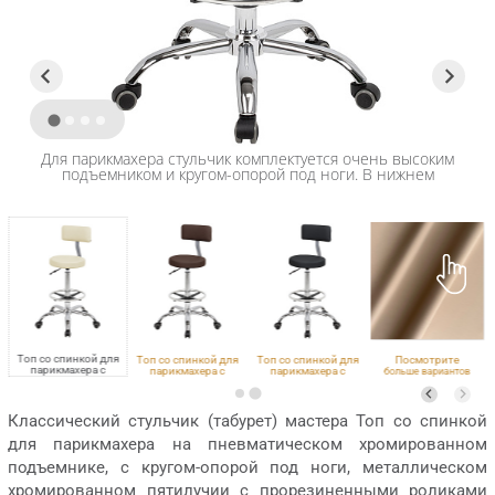
Для парикмахера стульчик комплектуется очень высоким
подъемником и кругом-опорой под ноги. В нижнем
положении высота по сиденью 640 мм.
Топ со спинкой для
Топ со спинкой для
Топ со спинкой для
Посмотрите
парикмахера с
парикмахера с
парикмахера с
больше вариантов
кругом под ноги
кругом под ноги
кругом под ноги
обивки
VLK 261
VLK 501
VLK 600
Классический стульчик (табурет) мастера Топ со спинкой
для парикмахера на пневматическом хромированном
подъемнике, с кругом-опорой под ноги, металлическом
хромированном пятилучии с прорезиненными роликами