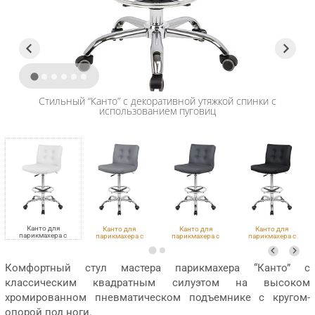
Стильный “Канто” с декоративной утяжкой спинки с
использованием пуговиц
Канто для
Канто для
Канто для
Канто для
парикмахера с
парикмахера с
парикмахера с
парикмахера с
кругом под ноги
кругом под ноги
кругом под ноги
кругом под ноги
VLK 100, с пуговицами
и
VLK 725, с пуговицами
VLK 700, с пуговицами
VLK 600, с пуговицами
Комфортный стул мастера парикмахера “Канто” с
классическим квадратным силуэтом на высоком
хромированном пневматическом подъемнике с кругом-
опорой под ноги.