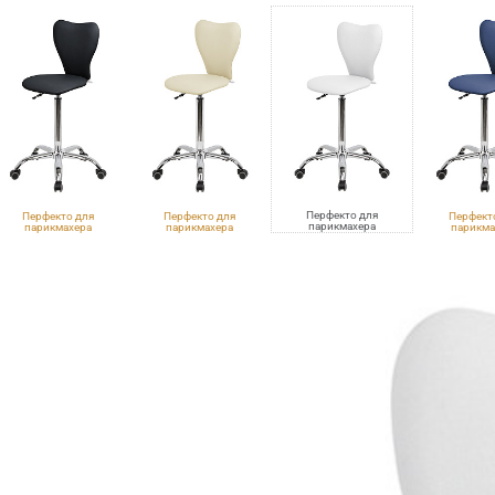
Перфекто для
Перфекто для
Перфекто для
Перфект
парикмахера
парикмахера
парикмахера
парикма
VLK 100
VLK 600
VLK 261
Eco PE 