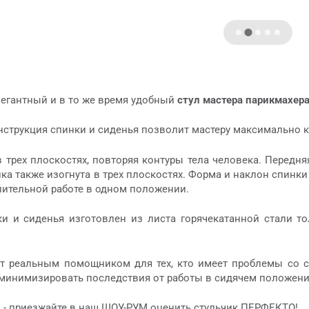
легантный и в то же время удобный
стул мастера парикмахер
нструкция спинки и сиденья позволит мастеру максимально 
в трех плоскостях, повторяя контуры тела человека. Перед
нка также изогнута в трех плоскостях. Форма и наклон спин
лительной работе в одном положении.
ки и сиденья изготовлен из листа горячекатанной стали 
ет реальным помощником для тех, кто имеет проблемы со с
 минимизировать последствия от работы в сидячем положени
, - приезжайте в наш ШОУ-РУМ оценить стульчик ПЕРФЕКТО!