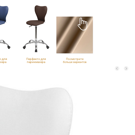
о для
Перфекто для
Посмотрите
хера
парикмахера
больше вариантов
402
VLK 501
обивки