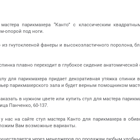
мастера парикмахера “Канто” с классическим квадратн
м-опорой под ноги.
 из гнутоклееной фанеры и высокоэластичного поролона, бла
спинка плавно переходит в глубокое сидение анатомической
улу для парикмахера придает декоративная утяжка спинки в
ьер парикмахерского зала и будет верным помощником мастер
аказать в нужном цвете или купить стул для мастера парикма
лица Панченко, 60-137.
у нас на сайте стул мастера Канто для парикмахера в обив
дложим Вам возможные варианты.
существляется через менеджеров по продажам любым удобны