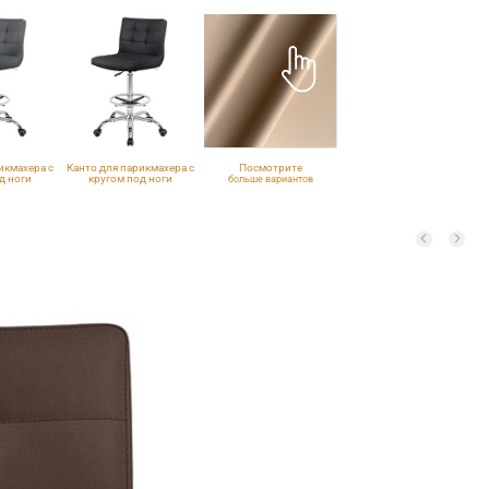
икмахера с
Канто для парикмахера с
Посмотрите
д ноги
кругом под ноги
больше вариантов
вадраты
VLK 600, квадраты
обивки