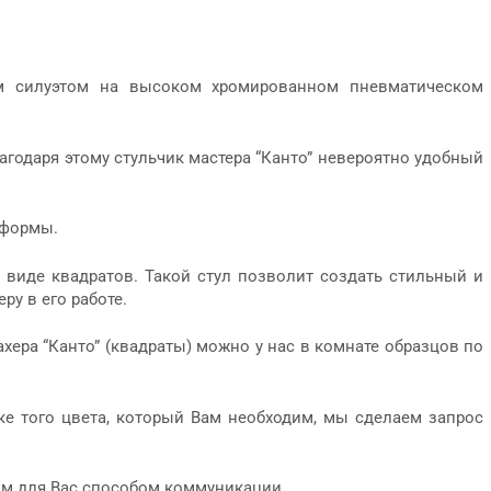
ым силуэтом на высоком хромированном пневматическом
годаря этому стульчик мастера “Канто” невероятно удобный
 формы.
 виде квадратов. Такой стул позволит создать стильный и
у в его работе.
хера “Канто” (квадраты) можно у нас в комнате образцов по
ке того цвета, который Вам необходим, мы сделаем запрос
м для Вас способом коммуникации.