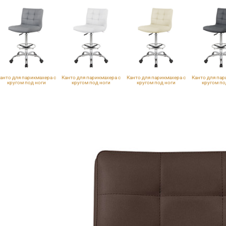
анто для парикмахера с
Канто для парикмахера с
Канто для парикмахера с
Канто для пар
кругом под ноги
кругом под ноги
кругом под ноги
кругом по
VLK 725, квадраты
VLK 100, квадраты
VLK 261, квадраты
VLK 700, к