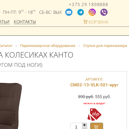
+375 29 1898888
ПН-ПТ: 9
- 18
СБ-ВС: ВЫХ
00
00
АТЬИ
КОНТАКТЫ
КОРЗИНА
Каталог
>
Парикмахерское оборудование
>
Стулья для парикмахера
А КОЛЕСИКАХ КАНТО
РУГОМ ПОД НОГИ)
АРТИКУЛ:
СМ02-13-VLK-501-круг
590 руб.
555 руб.
+