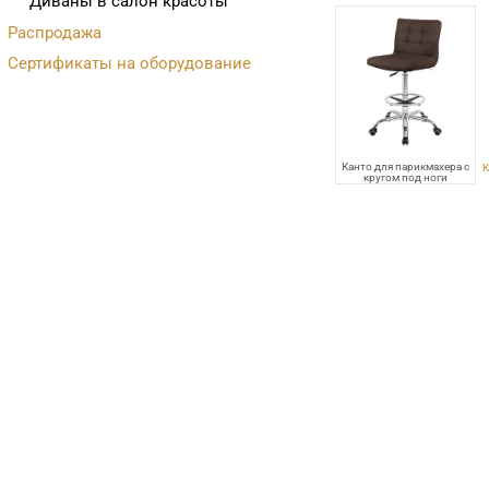
Диваны в салон красоты
Распродажа
Сертификаты на оборудование
Канто для парикмахера с
К
кругом под ноги
VLK 501, квадраты