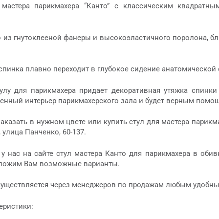
мастера парикмахера “Канто” с классическим квадратн
 из гнутоклееной фанеры и высокоэластичного поролона, бла
спинка плавно переходит в глубокое сидение анатомической
улу для парикмахера придает декоративная утяжка спинки
енный интерьер парикмахерского зала и будет верным помощн
аказать в нужном цвете или купить стул для мастера парикм
, улица Панченко, 60-137.
у нас на сайте стул мастера Канто для парикмахера в обив
дложим Вам возможные варианты.
существляется через менеджеров по продажам любым удобны
еристики: