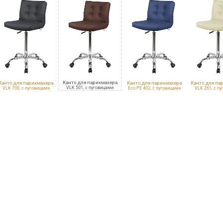
Канто для парикмахера
Канто для парикмахера
Канто для парикмахера
Канто для па
VLK 501, с пуговицами
VLK 700, с пуговицами
Eco PE 402, с пуговицами
VLK 261, с п