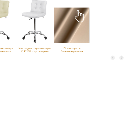
рикмахера
Канто для парикмахера
Посмотрите
уговицами
VLK 100, с пуговицами
больше вариантов
обивки